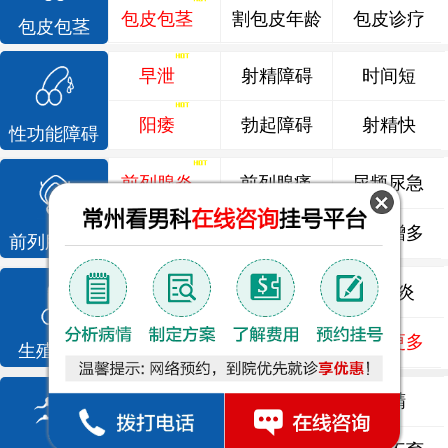
包皮包茎
割包皮年龄
包皮诊疗
包皮包茎
早泄
射精障碍
时间短
阳痿
勃起障碍
射精快
性功能障碍
前列腺炎
前列腺痛
尿频尿急
前列腺增生
排尿不畅
夜尿增多
前列腺疾病
龟头炎
睾丸炎
尿道炎
尿相关
泌尿感染
了解更多
生殖感染
死精
少精
弱精