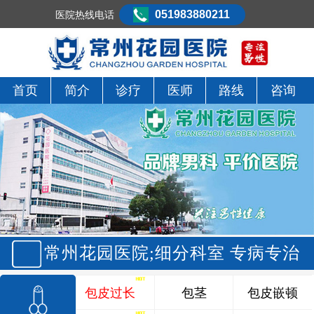
051983880211
医院热线电话
首页
简介
诊疗
医师
路线
咨询
常州花园医院;细分科室 专病专治
包皮过长
包茎
包皮嵌顿